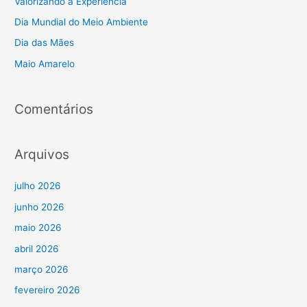
Valorizando a Experiência
s
Dia Mundial do Meio Ambiente
a
Dia das Mães
r
Maio Amarelo
p
o
r
Comentários
:
Arquivos
julho 2026
junho 2026
maio 2026
abril 2026
março 2026
fevereiro 2026