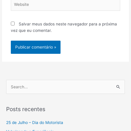
Website
Salvar meus dados neste navegador para a próxima
vez que eu comentar.
P
e
s
Posts recentes
q
u
25 de Julho – Dia do Motorista
i