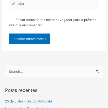
Website
Salvar meus dados neste navegador para a próxima
vez que eu comentar.
P
e
s
Posts recentes
q
u
25 de Julho – Dia do Motorista
i