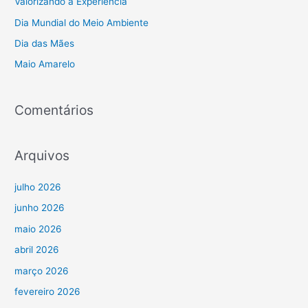
Valorizando a Experiência
s
Dia Mundial do Meio Ambiente
a
Dia das Mães
r
Maio Amarelo
p
o
r
Comentários
:
Arquivos
julho 2026
junho 2026
maio 2026
abril 2026
março 2026
fevereiro 2026