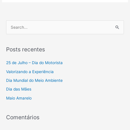
P
e
s
Posts recentes
q
u
25 de Julho – Dia do Motorista
i
Valorizando a Experiência
s
Dia Mundial do Meio Ambiente
a
Dia das Mães
r
Maio Amarelo
p
o
r
Comentários
: