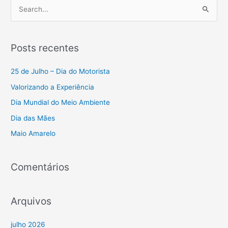
P
e
s
Posts recentes
q
u
25 de Julho – Dia do Motorista
i
Valorizando a Experiência
s
Dia Mundial do Meio Ambiente
a
Dia das Mães
r
Maio Amarelo
p
o
r
Comentários
:
Arquivos
julho 2026