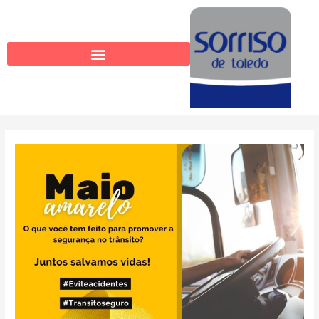
Ir
para
o
conteúdo
Post
navigation