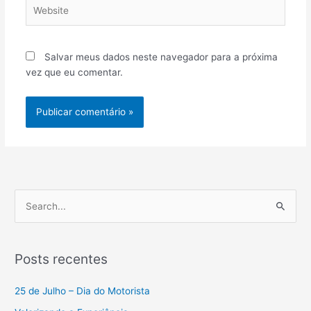
Website
Salvar meus dados neste navegador para a próxima
vez que eu comentar.
P
e
s
Posts recentes
q
u
25 de Julho – Dia do Motorista
i