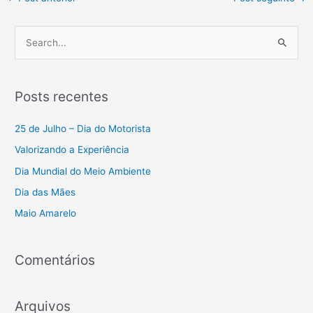
P
e
s
Posts recentes
q
u
25 de Julho – Dia do Motorista
i
Valorizando a Experiência
s
Dia Mundial do Meio Ambiente
a
Dia das Mães
r
Maio Amarelo
p
o
r
Comentários
:
Arquivos